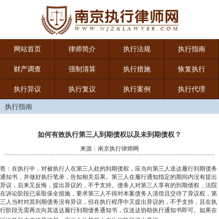
网站首页
律师简介
执行法规
执行指南
财产调查
强制清算
执行措施
恢复执行
执行异议
执行复议
执行案例
执行代理
执行指南
如何有效执行第三人到期债权以及未到期债权？
来源：南京执行律师网
答：在执行中，对被执行人在第三人处的到期债权，应当向第三人送达履行到期债务
通知书，并做好执行笔录，告知相关后果。第三人在履行通知指定的期间内没有提出
异议，后来又反悔，提出异议的，不予支持。债务人对第三人享有的到期债权，法院
在诉讼阶段已采取保全措施，要求第三人不得对本案债务人清偿且交待了异议权，第
三人当时对其到期债务没有异议，但在执行程序中又提出异议的，不予支持，且在执
行阶段无需再次向其送达履行到期债务通知书，仅送达协助执行通知书即可。如果在