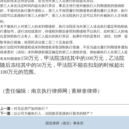
诉讼阶段未交待异议权，应当允许第三人在执行阶段提出异议。
第三人未在法定时间内提出执行异议，事后主张行使对被执行人到期债权的抵销权
的，不能对抗执行案件债权人，第三人不按照履行到期债务的通知履行义务的，执行
法院可以直接执行第三人的财产。第三人在法院执行之后可以另行向被执行人主张权
利。
关于被执行人对第三人的未到期债权，执行法院应当向第三人送达执行裁定和协助执
行通知书，进行冻结或查封，待债权到期后参照到期债权予以执行。此时第三人的地
位是协助执行义务人，第三人提出的执行异议，如果针对的是查封、冻结、扣押、提
取等执行措施，依照民诉法第二百二十五条处理。
执行法院对到期债权或未到期债权采取强制执行措施，不应当超出履行到期债务通知
或者查封（冻结）未到期债权裁定确定的第三人债权价值。例如被执行人在第三人处
150万元，甲法院冻结其中的100万元，乙法院
有未到期债权
随后冻结其中的50万元，甲法院不能在扣划的时候超出
100万元的范围。
（责任编辑：南京执行律师网 | 黄林奎律师）
上一篇：
对无证房产如何执行？
下一篇：
以公司为被执行人，法院能否直接执行股东的财产？
国浩律师（南京）事务所