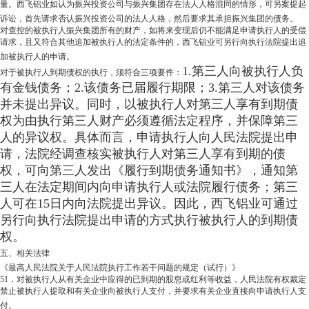
量。西飞铝业如认为振兴投资公司与振兴集团存在法人人格混同的情形，可另案提起
诉讼，首先请求否认振兴投资公司的法人人格，然后要求其承担振兴集团的债务。
对查控的被执行人振兴集团所有的财产，如将来变现后仍不能满足申请执行人的受偿
请求，且又符合其他追加被执行人的法定条件的，西飞铝业可另行向执行法院提出追
加被执行人的申请。
1.第三人向被执行人负
对于被执行人到期债权的执行，须符合三项要件：
有金钱债务；2.该债务已届履行期限；3.第三人对该债务
并未提出异议。同时，以被执行人对第三人享有到期债
权为由执行第三人财产必须遵循法定程序，并保障第三
人的异议权。具体而言，申请执行人向人民法院提出申
请，法院经调查核实被执行人对第三人享有到期的债
权，可向第三人发出《履行到期债务通知书》，通知第
三人在法定期间内向申请执行人或法院履行债务；第三
人可在15日内向法院提出异议。因此，西飞铝业可通过
另行向执行法院提出申请的方式执行被执行人的到期债
权。
五、相关法律
《最高人民法院关于人民法院执行工作若干问题的规定（试行）》
51．对被执行人从有关企业中应得的已到期的股息或红利等收益，人民法院有权裁定
禁止被执行人提取和有关企业向被执行人支付，并要求有关企业直接向申请执行人支
付。