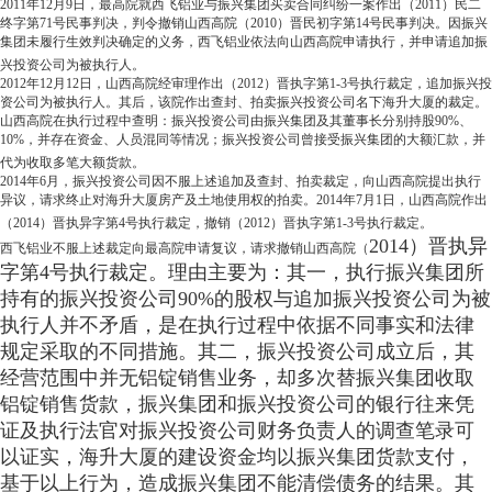
2011年12月9日，最高院就西飞铝业与振兴集团买卖合同纠纷一案作出（2011）民二
终字第71号民事判决，判令撤销山西高院（2010）晋民初字第14号民事判决。因振兴
集团未履行生效判决确定的义务，西飞铝业依法向山西高院申请执行，并申请追加振
兴投资公司为被执行人。
2012年12月12日，山西高院经审理作出（2012）晋执字第1-3号执行裁定，追加振兴投
资公司为被执行人。其后，该院作出查封、拍卖振兴投资公司名下海升大厦的裁定。
山西高院在执行过程中查明：振兴投资公司由振兴集团及其董事长分别持股90%、
10%，并存在资金、人员混同等情况；振兴投资公司曾接受振兴集团的大额汇款，并
代为收取多笔大额货款。
2014年6月，振兴投资公司因不服上述追加及查封、拍卖裁定，向山西高院提出执行
异议，请求终止对海升大厦房产及土地使用权的拍卖。2014年7月1日，山西高院作出
（2014）晋执异字第4号执行裁定，撤销（2012）晋执字第1-3号执行裁定。
2014）晋执异
西飞铝业不服上述裁定向最高院申请复议，请求撤销山西高院（
字第4号执行裁定。理由主要为：其一，执行振兴集团所
持有的振兴投资公司90%的股权与追加振兴投资公司为被
执行人并不矛盾，是在执行过程中依据不同事实和法律
规定采取的不同措施。其二，振兴投资公司成立后，其
经营范围中并无铝锭销售业务，却多次替振兴集团收取
铝锭销售货款，振兴集团和振兴投资公司的银行往来凭
证及执行法官对振兴投资公司财务负责人的调查笔录可
以证实，海升大厦的建设资金均以振兴集团货款支付，
基于以上行为，造成振兴集团不能清偿债务的结果。其