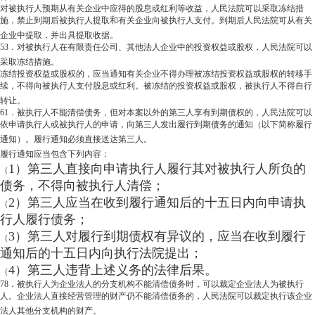
对被执行人预期从有关企业中应得的股息或红利等收益，人民法院可以采取冻结措
施，禁止到期后被执行人提取和有关企业向被执行人支付。到期后人民法院可从有关
企业中提取，并出具提取收据。
53．对被执行人在有限责任公司、其他法人企业中的投资权益或股权，人民法院可以
采取冻结措施。
冻结投资权益或股权的，应当通知有关企业不得办理被冻结投资权益或股权的转移手
续，不得向被执行人支付股息或红利。被冻结的投资权益或股权，被执行人不得自行
转让。
61．被执行人不能清偿债务，但对本案以外的第三人享有到期债权的，人民法院可以
依申请执行人或被执行人的申请，向第三人发出履行到期债务的通知（以下简称履行
通知）。履行通知必须直接送达第三人。
履行通知应当包含下列内容：
1）第三人直接向申请执行人履行其对被执行人所负的
（
债务，不得向被执行人清偿；
2）第三人应当在收到履行通知后的十五日内向申请执
（
行人履行债务；
3）第三人对履行到期债权有异议的，应当在收到履行
（
通知后的十五日内向执行法院提出；
4）第三人违背上述义务的法律后果。
（
78．被执行人为企业法人的分支机构不能清偿债务时，可以裁定企业法人为被执行
人。企业法人直接经营管理的财产仍不能清偿债务的，人民法院可以裁定执行该企业
法人其他分支机构的财产。