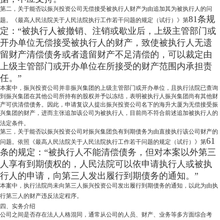
第二，关于能否以振兴投资公司无偿接受被执行人财产为由追加其为被执行人的问
81条规
题。《最高人民法院关于人民法院执行工作若干问题的规定（试行）》第
定：“被执行人被撤销、注销或歇业后，上级主管部门或
开办单位无偿接受被执行人的财产，致使被执行人无遗
留财产清偿债务或者遗留财产不足清偿的，可以裁定由
上级主管部门或开办单位在所接受的财产范围内承担责
任。”
本案中，振兴投资公司并非振兴集团的上级主管部门或开办单位，且执行法院已查询
到振兴集团在其他公司所持有的股权并予以冻结，表明被执行人振兴集团尚有其他财
产可供清偿债务。因此，申请复议人提出振兴投资公司名下的海升大厦为无偿接受振
兴集团的财产，进而主张追加该公司为被执行人，目前尚不符合前述追加被执行人的
法定条件。
第三，关于能否以振兴投资公司对振兴集团负有到期债务为由直接执行该公司财产的
61
问题。依照《最高人民法院关于人民法院执行工作若干问题的规定（试行）》第
条的规定：“被执行人不能清偿债务，但对本案以外第三
人享有到期债权的，人民法院可以依申请执行人或被执
行人的申请，向第三人发出履行到期债务的通知。”
本案中，执行法院尚未向第三人振兴投资公司发出履行到期债务的通知，以此为由执
行第三人的财产违反法定程序。
四、实务介绍
公司之间是否存在法人人格混同，通常从公司的人员、财产、业务等多方面综合考